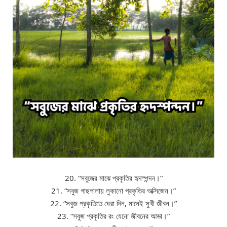
20. “সবুজের মাঝে প্রকৃতির হৃদস্পন্দন।”
21. “সবুজ গাছপালায় লুকানো প্রকৃতির অক্সিজেন।”
22. “সবুজ প্রকৃতিতে ঘেরা দিন, মানেই সুখী জীবন।”
23. “সবুজ প্রকৃতির রং যেনো জীবনের আভা।”