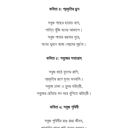
কবিতা ৪: প্রকৃতির ছন্দ
সবুজ গাছের ছায়ায় বসে,
শান্তি খুঁজি মনের আকাশে।
সবুজ পাতার ঝরনার সুরে,
মনের ভুবনে বাজে প্রেমের মূর্ছনা।
কবিতা ৫: সবুজের সমারোহ
সবুজ মাঠে ফুলের রাশি,
প্রকৃতির রূপে মুগ্ধ মনবাসি।
সবুজে ঢাকা এ সুন্দর ধরিত্রী,
সবুজের ছোঁয়ায় মন ভরে খুশিতে ঝরিত্রী।
কবিতা ৬: সবুজ পৃথিবী
সবুজ পৃথিবীর রঙে রাঙা জীবন,
প্রকৃতির মাঝে পাই সুখের সঞ্চয়ন।