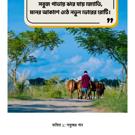
কবিতা ১: সবুজের গান