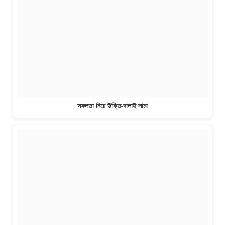
সফলতা নিয়ে উক্তি-দালাই লামা