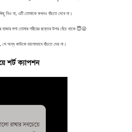
িছু নিও না, এটি তোমাকে কখনও বাঁচতে দেবে না।
র হাজার মশা তোমার শরীরের রক্তের উপর বেঁচে থাকে 😇😜
া, সে অন্য কাউকে ভালোভাবে বাঁচতে দেয় না।
়ে শর্ট ক্যাপশন