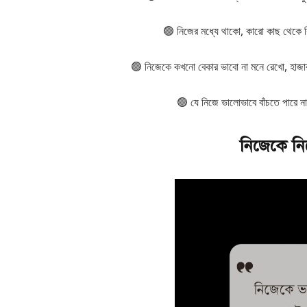
🟢 নিজের মধ্যে থাকো, কারো কাছ থেকে ক
🟢 নিজেকে কখনো বেকার ভাবো না মনে রেখো, হাজা
🟢 যে নিজে ভালোভাবে বাঁচতে পারে ন
নিজেকে নিয