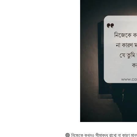
🟢 নিজেকে কখনও সীমাবদ্ধ রাখো না কারণ মানু