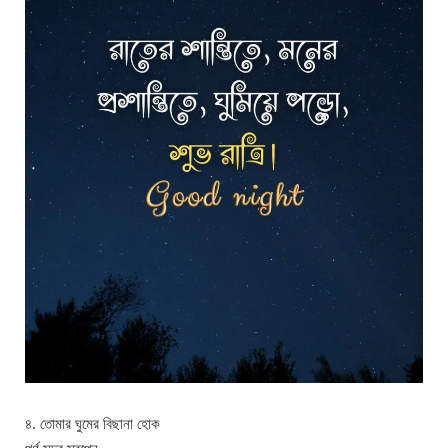
৪. তোমার ঘুমের বিছানা হোক