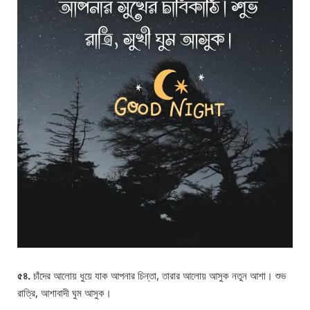
৫৪.
চাঁদের আলোয় ধুয়ে যাক আপনার চিন্তা, তারার আলোয় আসুক নতুন আশা। শুভ
রাত্রি, আশাবাদী ঘুম আসুক।