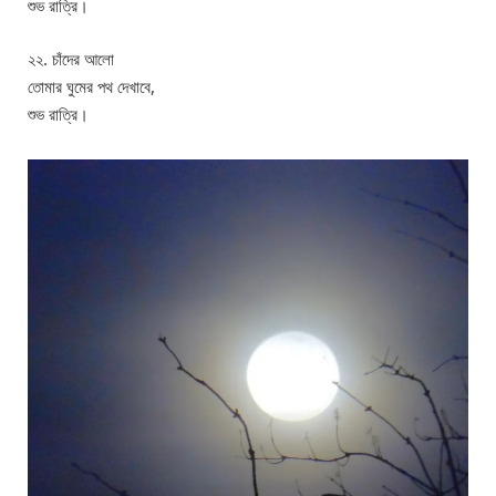
শুভ রাত্রি।
২২. চাঁদের আলো
তোমার ঘুমের পথ দেখাবে,
শুভ রাত্রি।