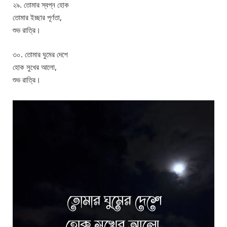
২৯. তোমার স্বপ্ন হোক
তোমার ইচ্ছার পূর্ণতা,
শুভ রাত্রি।
৩০. তোমার ঘুমের দেশে
হোক সুখের আলো,
শুভ রাত্রি।