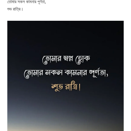
তোমার সকল কামনার পূর্ণতা,
শুভ রাত্রি।