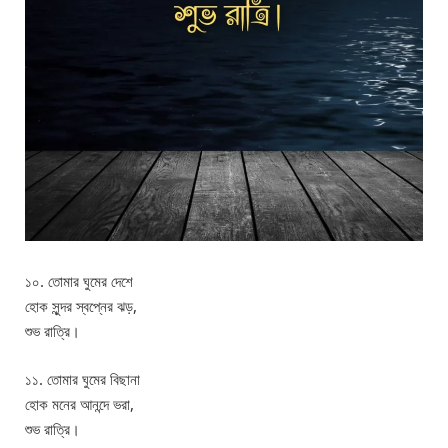
১০. তোমার ঘুমের দেশে
হোক সুন্দর স্বপ্নের ঝড়,
শুভ রাত্রি।
১১. তোমার ঘুমের বিছানা
হোক মনের আনন্দে ভরা,
শুভ রাত্রি।