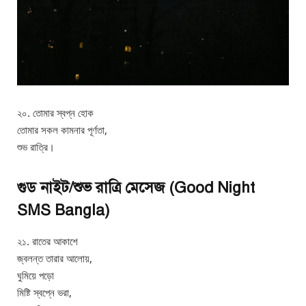
২০. তোমার স্বপ্ন হোক
তোমার সকল কামনার পূর্ণতা,
শুভ রাত্রি।
গুড নাইট/শুভ রাত্রি মেসেজ (Good Night
SMS Bangla)
২১. রাতের আকাশে
জ্বলন্ত তারার আলোয়,
ঘুমিয়ে পড়ো
মিষ্টি স্বপ্নে ভরা,