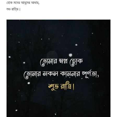
হোক মনের আনন্দের আধার,
শুভ রাত্রি।