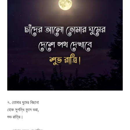
৭. তোমার ঘুমের বিছানা
হোক সুগন্ধি ফুলে ভরা,
শুভ রাত্রি।