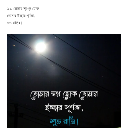
১২. তোমার স্বপ্ন হোক
তোমার ইচ্ছার পূর্ণতা,
শুভ রাত্রি।