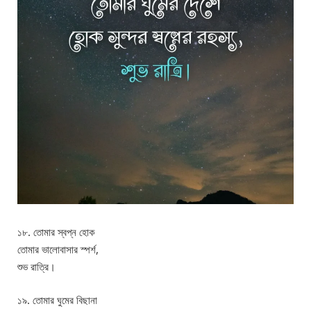
১৮. তোমার স্বপ্ন হোক
তোমার ভালোবাসার স্পর্শ,
শুভ রাত্রি।
১৯. তোমার ঘুমের বিছানা