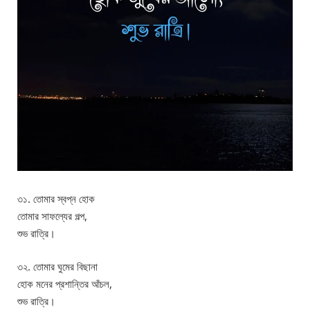
৩১. তোমার স্বপ্ন হোক
তোমার সাফল্যের গল্প,
শুভ রাত্রি।
৩২. তোমার ঘুমের বিছানা
হোক মনের প্রশান্তির আঁচল,
শুভ রাত্রি।