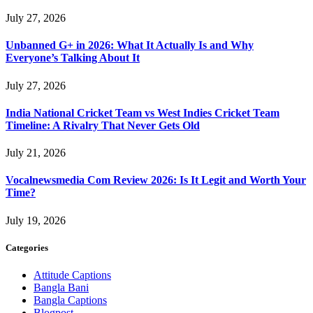
July 27, 2026
Unbanned G+ in 2026: What It Actually Is and Why
Everyone’s Talking About It
July 27, 2026
India National Cricket Team vs West Indies Cricket Team
Timeline: A Rivalry That Never Gets Old
July 21, 2026
Vocalnewsmedia Com Review 2026: Is It Legit and Worth Your
Time?
July 19, 2026
Categories
Attitude Captions
Bangla Bani
Bangla Captions
Blogpost