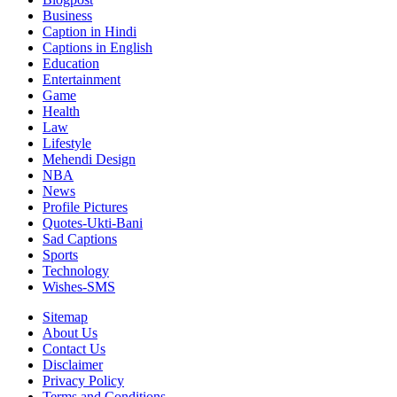
Business
Caption in Hindi
Captions in English
Education
Entertainment
Game
Health
Law
Lifestyle
Mehendi Design
NBA
News
Profile Pictures
Quotes-Ukti-Bani
Sad Captions
Sports
Technology
Wishes-SMS
Sitemap
About Us
Contact Us
Disclaimer
Privacy Policy
Terms and Conditions