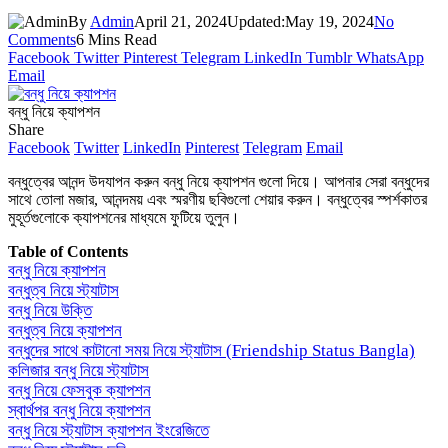
By
Admin
April 21, 2024
Updated:
May 19, 2024
No
Comments
6 Mins Read
Facebook
Twitter
Pinterest
Telegram
LinkedIn
Tumblr
WhatsApp
Email
বন্ধু নিয়ে ক্যাপশন
Share
Facebook
Twitter
LinkedIn
Pinterest
Telegram
Email
বন্ধুত্বের আনন্দ উদযাপন করুন বন্ধু নিয়ে ক্যাপশন গুলো দিয়ে। আপনার সেরা বন্ধুদের
সাথে তোলা মজার, আনন্দময় এবং স্মরণীয় ছবিগুলো শেয়ার করুন। বন্ধুত্বের স্পর্শকাতর
মুহূর্তগুলোকে ক্যাপশনের মাধ্যমে ফুটিয়ে তুলুন।
Table of Contents
বন্ধু নিয়ে ক্যাপশন
বন্ধুত্ব নিয়ে স্ট্যাটাস
বন্ধু নিয়ে উক্তি
বন্ধুত্ব নিয়ে ক্যাপশন
বন্ধুদের সাথে কাটানো সময় নিয়ে স্ট্যাটাস (Friendship Status Bangla)
কলিজার বন্ধু নিয়ে স্ট্যাটাস
বন্ধু নিয়ে ফেসবুক ক্যাপশন
স্বার্থপর বন্ধু নিয়ে ক্যাপশন
বন্ধু নিয়ে স্ট্যাটাস ক্যাপশন ইংরেজিতে