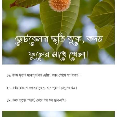
১৬.
কদম ফুলের মনোমুগ্ধকর ছোঁয়া, বর্ষার প্রেমে মন হারায়।
১৭.
বর্ষার বাতাসে কদমের সুবাস, মনে প্রাণে আনন্দের ঝড়।
১৮.
কদম ফুলের স্পর্শে, ভেসে যায় সব দুঃখ-কষ্ট।