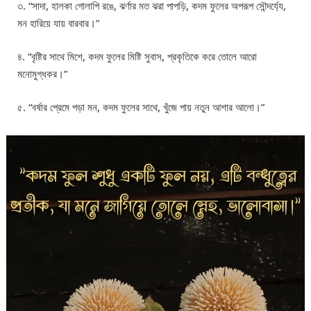
৩. “সাদা, হালকা গোলাপি রঙে, ঝর্ণার মত ঝরা পাপড়ি, কদম ফুলের অপরূপ সৌন্দর্য্যে,
মন হারিয়ে যায় বারবার।”
৪. “বৃষ্টির সাথে মিশে, কদম ফুলের মিষ্টি সুবাস, প্রকৃতিকে করে তোলে আরো
মনোমুগ্ধকর।”
৫. “বর্ষার প্রেমে পড়া মন, কদম ফুলের সাথে, খুঁজে পায় নতুন আশার আলো।”