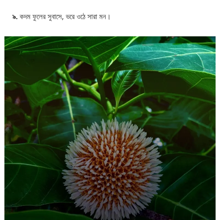
৯.
কদম ফুলের সুবাসে, ভরে ওঠে সারা মন।