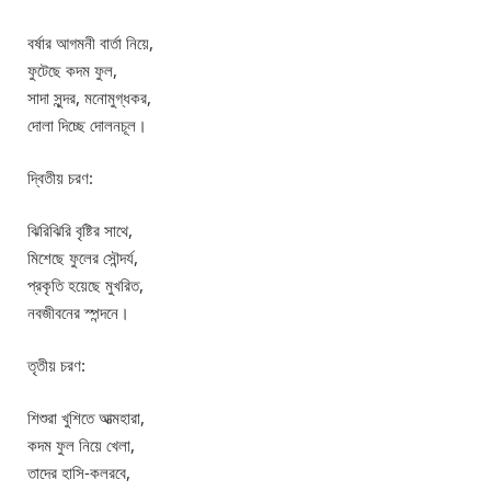
বর্ষার আগমনী বার্তা নিয়ে,
ফুটেছে কদম ফুল,
সাদা সুন্দর, মনোমুগ্ধকর,
দোলা দিচ্ছে দোলনচূল।
দ্বিতীয় চরণ:
ঝিরিঝিরি বৃষ্টির সাথে,
মিশেছে ফুলের সৌন্দর্য,
প্রকৃতি হয়েছে মুখরিত,
নবজীবনের স্পন্দনে।
তৃতীয় চরণ:
শিশুরা খুশিতে আত্মহারা,
কদম ফুল নিয়ে খেলা,
তাদের হাসি-কলরবে,