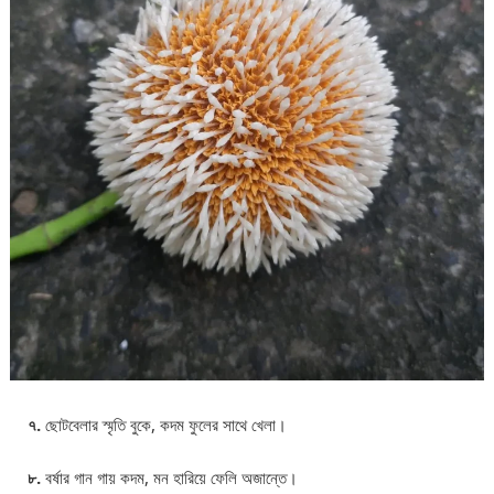
৭.
ছোটবেলার স্মৃতি বুকে, কদম ফুলের সাথে খেলা।
৮.
বর্ষার গান গায় কদম, মন হারিয়ে ফেলি অজান্তে।