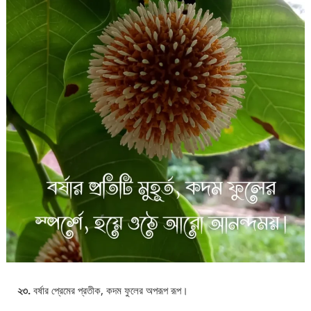
২৩.
বর্ষার প্রেমের প্রতীক, কদম ফুলের অপরূপ রূপ।