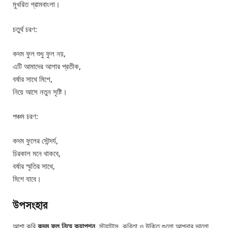
মুখরিত গ্রামবাংলা।
চতুর্থ চরণ:
কদম ফুল শুধু ফুল নয়,
এটি আমাদের আশার প্রতীক,
বর্ষার সাথে মিশে,
নিয়ে আসে নতুন সৃষ্টি।
পঞ্চম চরণ:
কদম ফুলের সৌন্দর্য,
চিরকাল মনে থাকবে,
বর্ষার স্মৃতির সাথে,
মিশে যাবে।
উপসংহার
আশা করি
কদম ফুল নিয়ে ক্যাপশন
, স্ট্যাটাস, কবিতা ও উক্তি গুলো আপনার ভালো