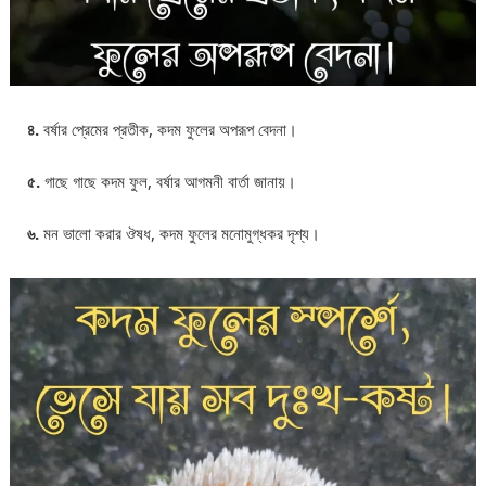
৪.
বর্ষার প্রেমের প্রতীক, কদম ফুলের অপরূপ বেদনা।
৫.
গাছে গাছে কদম ফুল, বর্ষার আগমনী বার্তা জানায়।
৬.
মন ভালো করার ঔষধ, কদম ফুলের মনোমুগ্ধকর দৃশ্য।