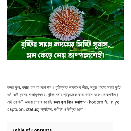
কদম ফুল, বর্ষার এক অপরূপ দান। বৃষ্টিস্নাত আকাশের নীচে, সবুজ পাতার মাঝে ফুটে
ওঠা এই ফুলের মনোমুগ্ধকর সৌন্দর্য বর্ষার প্রকৃতিকে করে তোলে আরও আকর্ষণীয়।
এই পোস্টটি আমরা শেয়ার করেছি
কদম ফুল নিয়ে ক্যাপশন
(kodom ful niye
captuon, status) স্ট্যাটাস, কবিতা ও উক্তি গুলো।
Table of Contents