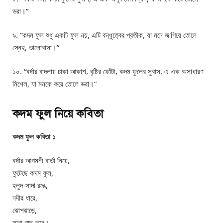
ভরা।”
৯. “কদম ফুল শুধু একটি ফুল নয়, এটি বন্ধুত্বের প্রতীক, যা মনে জাগিয়ে তোলে
স্নেহ, ভালোবাসা।”
১০. “বর্ষার বাদলায় ঢাকা আকাশ, বৃষ্টির ফোঁটা, কদম ফুলের সুবাস, এ এক অসাধারণ
মিশেল, যা মনকে করে তোলে ভরা।”
কদম ফুল নিয়ে কবিতা
কদম ফুল কবিতা ১
বর্ষার আগমনী বার্তা নিয়ে,
ফুটেছে কদম ফুল,
হলুদ-সাদা রঙে,
নদীর ধারে,
ঝোপঝাড়ে,
সারা গাছ ভরে।