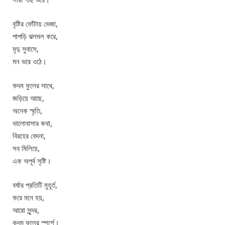
বৃষ্টির ফোঁটায় ভেজা,
পাপড়ি ঝলমল করে,
মৃদু সুবাসে,
মন ভরে ওঠে।
কদম ফুলের সাথে,
জড়িয়ে আছে,
অনেক স্মৃতি,
ভালোবাসার কথা,
বিরহের বেদনা,
সব মিলিয়ে,
এক অপূর্ব সৃষ্টি।
বর্ষার প্রতিটি মুহূর্ত,
করে মনে হয়,
আরো সুন্দর,
কদম ফুলের স্পর্শে।